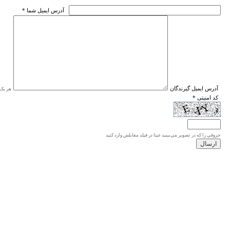
* آدرس ايميل شما
* آدرس ايميل گيرندگان
هر یک ا
* کد امنیتی
حروفي را كه در تصوير مي‌بينيد عينا در فيلد مقابلش وارد كنيد