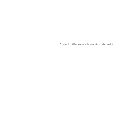
ز ایمیل ها را در یک سطر وارد نمایید، حداکثر ۲۰ آدرس