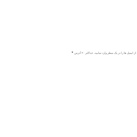
ز ایمیل ها را در یک سطر وارد نمایید، حداکثر ۲۰ آدرس