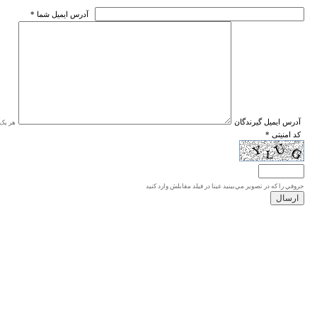
* آدرس ايميل شما
* آدرس ايميل گيرندگان
هر یک ا
* کد امنیتی
حروفي را كه در تصوير مي‌بينيد عينا در فيلد مقابلش وارد كنيد