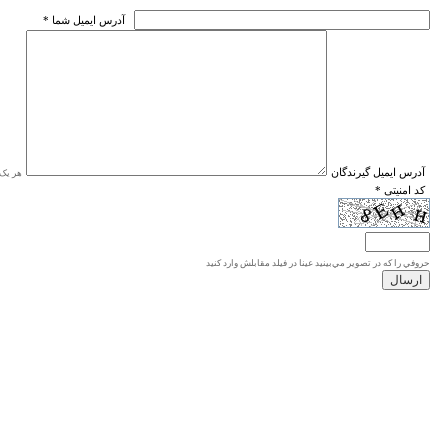
* آدرس ايميل شما
* آدرس ايميل گيرندگان
هر یک ا
* کد امنیتی
حروفي را كه در تصوير مي‌بينيد عينا در فيلد مقابلش وارد كنيد