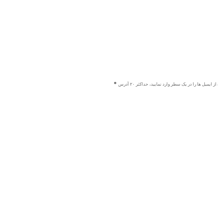
ز ایمیل ها را در یک سطر وارد نمایید، حداکثر ۲۰ آدرس