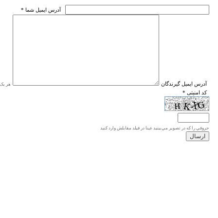
* آدرس ايميل شما
* آدرس ايميل گيرندگان
هر یک ا
* کد امنیتی
حروفي را كه در تصوير مي‌بينيد عينا در فيلد مقابلش وارد كنيد