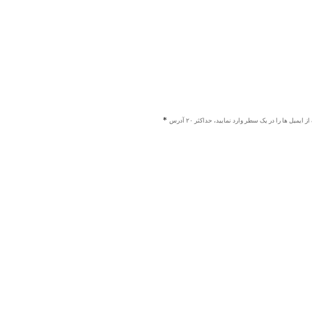
ز ایمیل ها را در یک سطر وارد نمایید، حداکثر ۲۰ آدرس