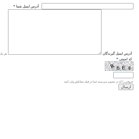
* آدرس ايميل شما
* آدرس ايميل گيرندگان
هر یک ا
* کد امنیتی
حروفي را كه در تصوير مي‌بينيد عينا در فيلد مقابلش وارد كنيد