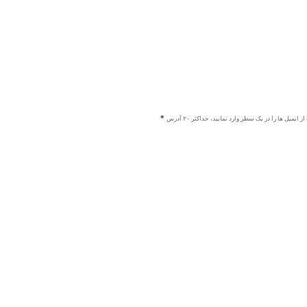
ز ایمیل ها را در یک سطر وارد نمایید، حداکثر ۲۰ آدرس