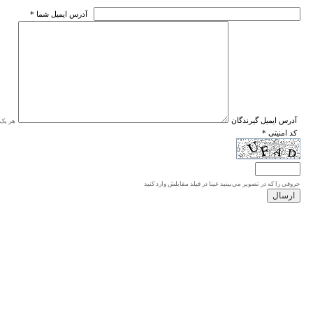
* آدرس ايميل شما
* آدرس ايميل گيرندگان
هر یک ا
* کد امنیتی
حروفي را كه در تصوير مي‌بينيد عينا در فيلد مقابلش وارد كنيد