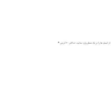
ز ایمیل ها را در یک سطر وارد نمایید، حداکثر ۲۰ آدرس