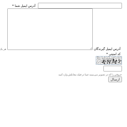
* آدرس ايميل شما
* آدرس ايميل گيرندگان
هر یک ا
* کد امنیتی
حروفي را كه در تصوير مي‌بينيد عينا در فيلد مقابلش وارد كنيد