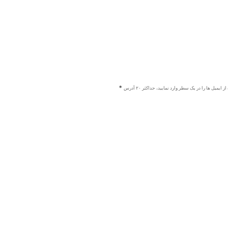
ز ایمیل ها را در یک سطر وارد نمایید، حداکثر ۲۰ آدرس