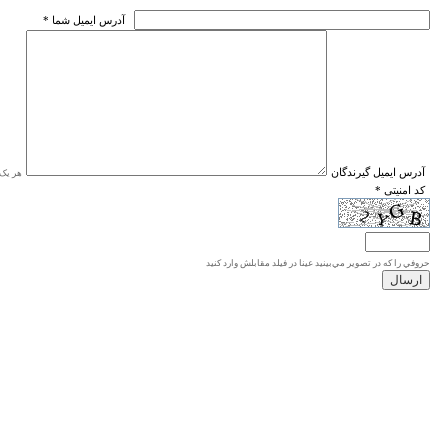
* آدرس ايميل شما
* آدرس ايميل گيرندگان
هر یک ا
* کد امنیتی
حروفي را كه در تصوير مي‌بينيد عينا در فيلد مقابلش وارد كنيد