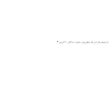
ز ایمیل ها را در یک سطر وارد نمایید، حداکثر ۲۰ آدرس