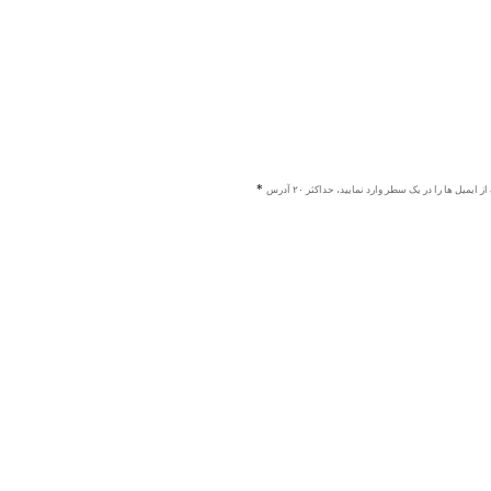
ز ایمیل ها را در یک سطر وارد نمایید، حداکثر ۲۰ آدرس