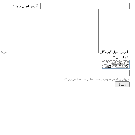
* آدرس ايميل شما
* آدرس ايميل گيرندگان
هر یک ا
* کد امنیتی
حروفي را كه در تصوير مي‌بينيد عينا در فيلد مقابلش وارد كنيد