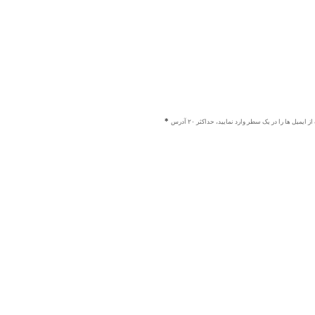
ز ایمیل ها را در یک سطر وارد نمایید، حداکثر ۲۰ آدرس