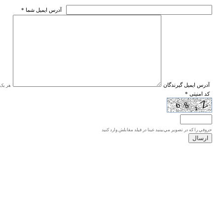
* آدرس ايميل شما
* آدرس ايميل گيرندگان
هر یک ا
* کد امنیتی
حروفي را كه در تصوير مي‌بينيد عينا در فيلد مقابلش وارد كنيد