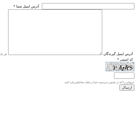
* آدرس ايميل شما
* آدرس ايميل گيرندگان
هر یک ا
* کد امنیتی
حروفي را كه در تصوير مي‌بينيد عينا در فيلد مقابلش وارد كنيد