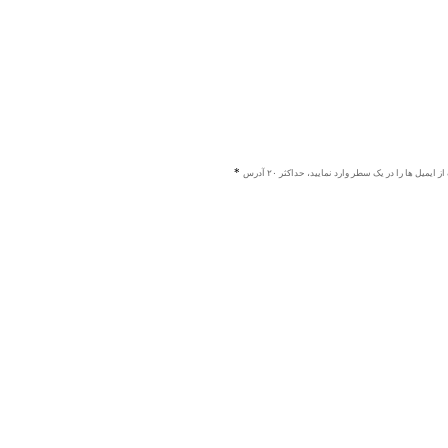
ز ایمیل ها را در یک سطر وارد نمایید، حداکثر ۲۰ آدرس