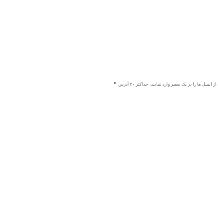
ز ایمیل ها را در یک سطر وارد نمایید، حداکثر ۲۰ آدرس