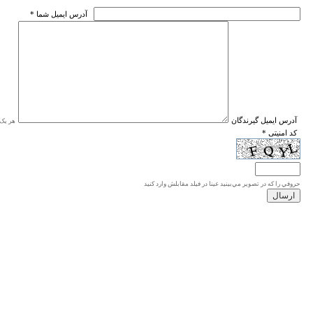
* آدرس ايميل شما
* آدرس ايميل گيرندگان
هر یک ا
* کد امنیتی
حروفي را كه در تصوير مي‌بينيد عينا در فيلد مقابلش وارد كنيد