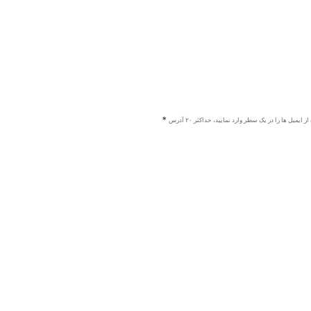
ز ایمیل ها را در یک سطر وارد نمایید، حداکثر ۲۰ آدرس