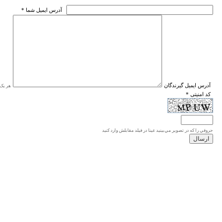
* آدرس ايميل شما
* آدرس ايميل گيرندگان
هر یک ا
* کد امنیتی
حروفي را كه در تصوير مي‌بينيد عينا در فيلد مقابلش وارد كنيد