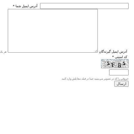
* آدرس ايميل شما
* آدرس ايميل گيرندگان
هر یک ا
* کد امنیتی
حروفي را كه در تصوير مي‌بينيد عينا در فيلد مقابلش وارد كنيد