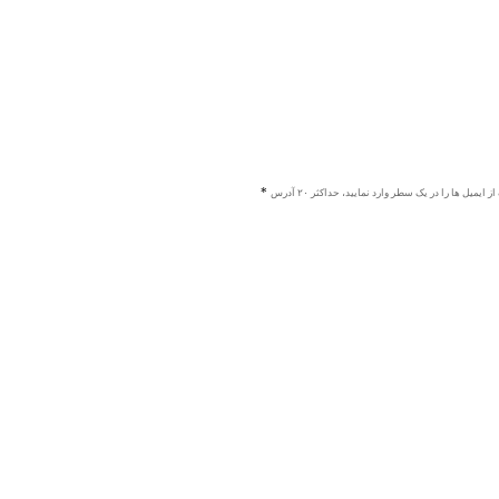
ز ایمیل ها را در یک سطر وارد نمایید، حداکثر ۲۰ آدرس