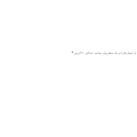
ز ایمیل ها را در یک سطر وارد نمایید، حداکثر ۲۰ آدرس