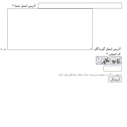
* آدرس ايميل شما
* آدرس ايميل گيرندگان
هر یک ا
* کد امنیتی
حروفي را كه در تصوير مي‌بينيد عينا در فيلد مقابلش وارد كنيد