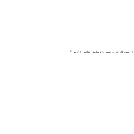
ز ایمیل ها را در یک سطر وارد نمایید، حداکثر ۲۰ آدرس