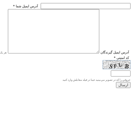
* آدرس ايميل شما
* آدرس ايميل گيرندگان
هر یک ا
* کد امنیتی
حروفي را كه در تصوير مي‌بينيد عينا در فيلد مقابلش وارد كنيد