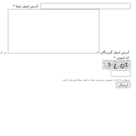
* آدرس ايميل شما
* آدرس ايميل گيرندگان
هر یک ا
* کد امنیتی
حروفي را كه در تصوير مي‌بينيد عينا در فيلد مقابلش وارد كنيد