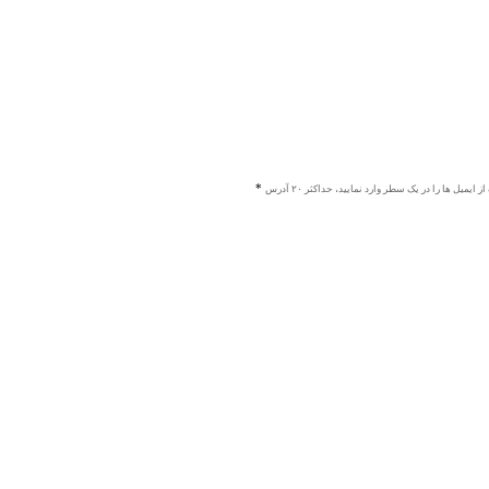
ز ایمیل ها را در یک سطر وارد نمایید، حداکثر ۲۰ آدرس