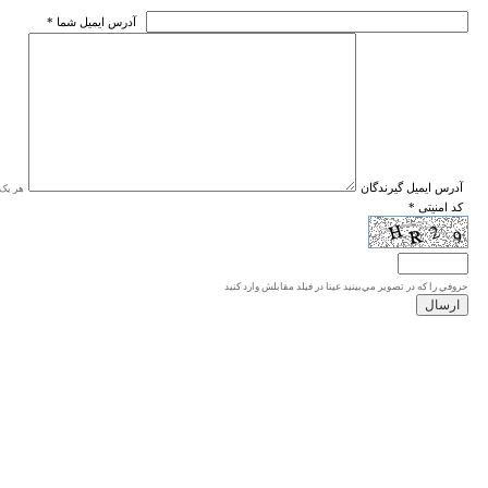
* آدرس ايميل شما
* آدرس ايميل گيرندگان
هر یک ا
* کد امنیتی
حروفي را كه در تصوير مي‌بينيد عينا در فيلد مقابلش وارد كنيد