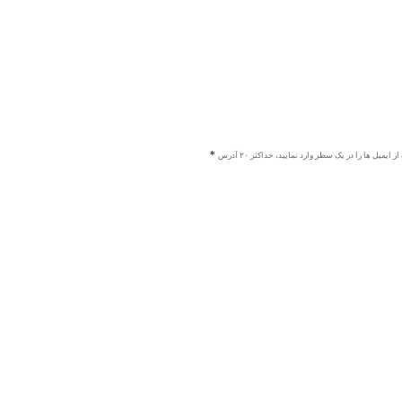
ز ایمیل ها را در یک سطر وارد نمایید، حداکثر ۲۰ آدرس