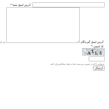
* آدرس ايميل شما
* آدرس ايميل گيرندگان
هر یک ا
* کد امنیتی
حروفي را كه در تصوير مي‌بينيد عينا در فيلد مقابلش وارد كنيد