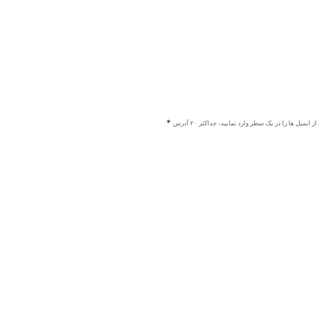
ز ایمیل ها را در یک سطر وارد نمایید، حداکثر ۲۰ آدرس