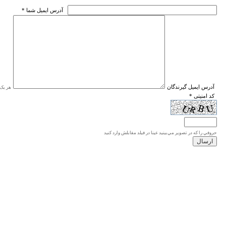
* آدرس ايميل شما
* آدرس ايميل گيرندگان
هر یک ا
* کد امنیتی
حروفي را كه در تصوير مي‌بينيد عينا در فيلد مقابلش وارد كنيد