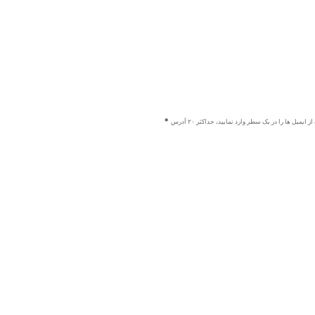
ز ایمیل ها را در یک سطر وارد نمایید، حداکثر ۲۰ آدرس