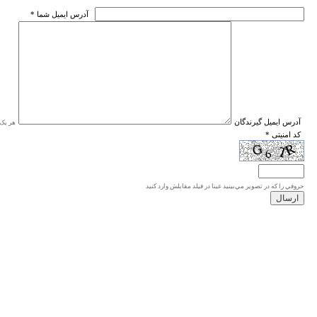
* آدرس ايميل شما
* آدرس ايميل گيرندگان
هر یک ا
* کد امنیتی
حروفي را كه در تصوير مي‌بينيد عينا در فيلد مقابلش وارد كنيد