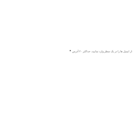
ز ایمیل ها را در یک سطر وارد نمایید، حداکثر ۲۰ آدرس