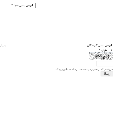
* آدرس ايميل شما
* آدرس ايميل گيرندگان
هر یک ا
* کد امنیتی
حروفي را كه در تصوير مي‌بينيد عينا در فيلد مقابلش وارد كنيد