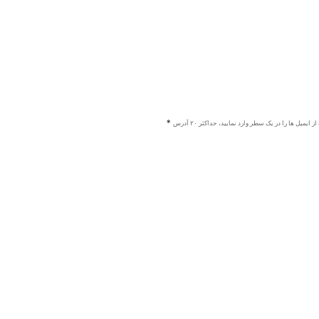
ز ایمیل ها را در یک سطر وارد نمایید، حداکثر ۲۰ آدرس