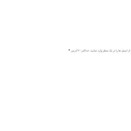
ز ایمیل ها را در یک سطر وارد نمایید، حداکثر ۲۰ آدرس