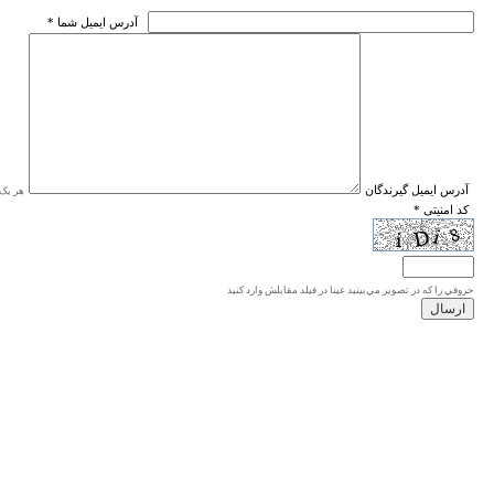
* آدرس ايميل شما
* آدرس ايميل گيرندگان
هر یک ا
* کد امنیتی
حروفي را كه در تصوير مي‌بينيد عينا در فيلد مقابلش وارد كنيد