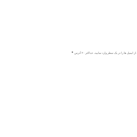
ز ایمیل ها را در یک سطر وارد نمایید، حداکثر ۲۰ آدرس