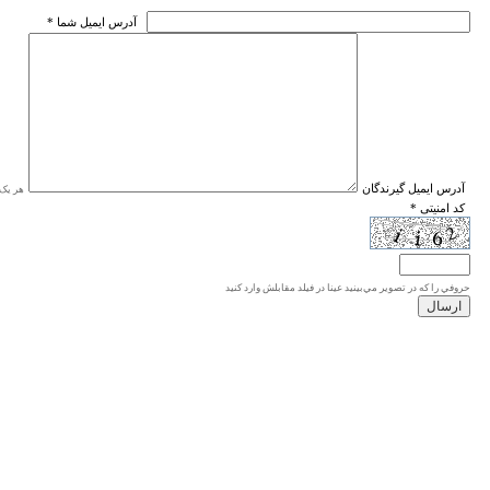
* آدرس ايميل شما
* آدرس ايميل گيرندگان
هر یک ا
* کد امنیتی
حروفي را كه در تصوير مي‌بينيد عينا در فيلد مقابلش وارد كنيد