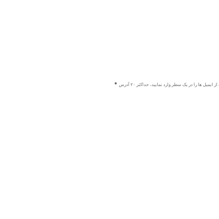
ز ایمیل ها را در یک سطر وارد نمایید، حداکثر ۲۰ آدرس