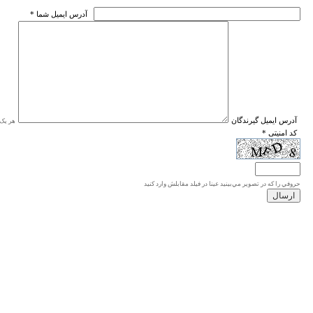
* آدرس ايميل شما
* آدرس ايميل گيرندگان
هر یک ا
* کد امنیتی
حروفي را كه در تصوير مي‌بينيد عينا در فيلد مقابلش وارد كنيد