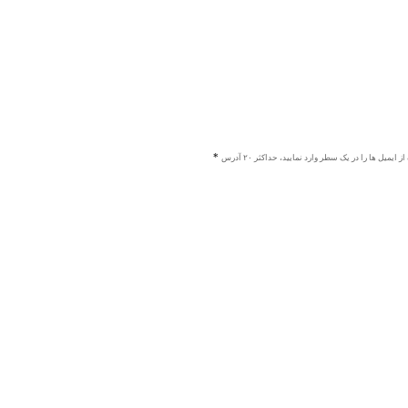
ز ایمیل ها را در یک سطر وارد نمایید، حداکثر ۲۰ آدرس