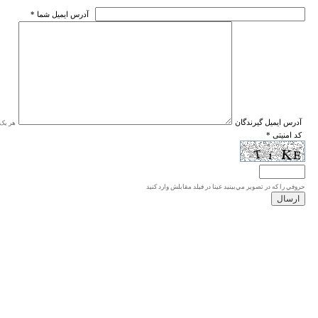
* آدرس ايميل شما
* آدرس ايميل گيرندگان
هر یک ا
* کد امنیتی
حروفي را كه در تصوير مي‌بينيد عينا در فيلد مقابلش وارد كنيد