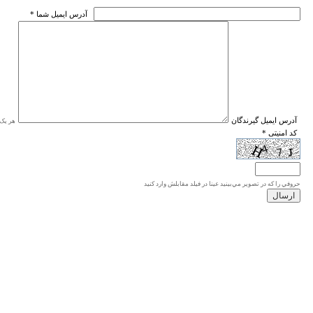
* آدرس ايميل شما
* آدرس ايميل گيرندگان
هر یک ا
* کد امنیتی
حروفي را كه در تصوير مي‌بينيد عينا در فيلد مقابلش وارد كنيد