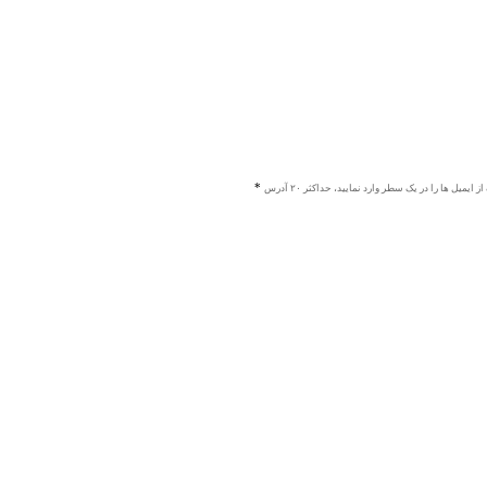
ز ایمیل ها را در یک سطر وارد نمایید، حداکثر ۲۰ آدرس