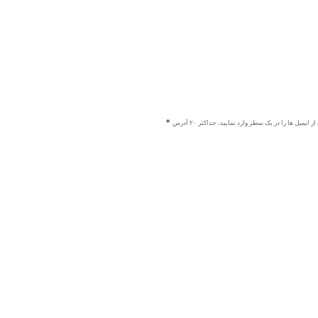
ز ایمیل ها را در یک سطر وارد نمایید، حداکثر ۲۰ آدرس