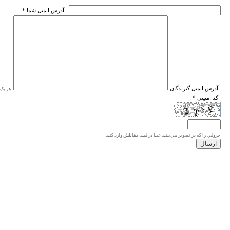
* آدرس ايميل شما
* آدرس ايميل گيرندگان
هر یک ا
* کد امنیتی
حروفي را كه در تصوير مي‌بينيد عينا در فيلد مقابلش وارد كنيد