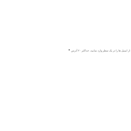
ز ایمیل ها را در یک سطر وارد نمایید، حداکثر ۲۰ آدرس