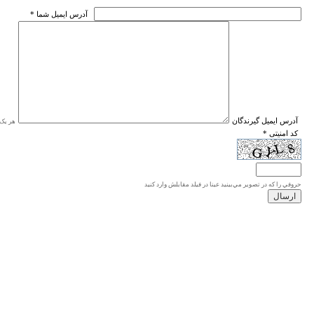
* آدرس ايميل شما
* آدرس ايميل گيرندگان
هر یک ا
* کد امنیتی
حروفي را كه در تصوير مي‌بينيد عينا در فيلد مقابلش وارد كنيد