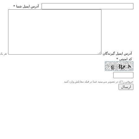
* آدرس ايميل شما
* آدرس ايميل گيرندگان
هر یک ا
* کد امنیتی
حروفي را كه در تصوير مي‌بينيد عينا در فيلد مقابلش وارد كنيد