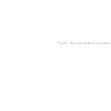
ز ایمیل ها را در یک سطر وارد نمایید، حداکثر ۲۰ آدرس