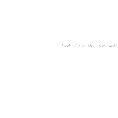
ز ایمیل ها را در یک سطر وارد نمایید، حداکثر ۲۰ آدرس