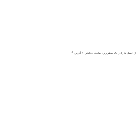
ز ایمیل ها را در یک سطر وارد نمایید، حداکثر ۲۰ آدرس