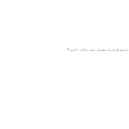
ز ایمیل ها را در یک سطر وارد نمایید، حداکثر ۲۰ آدرس