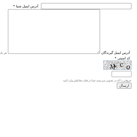
* آدرس ايميل شما
* آدرس ايميل گيرندگان
هر یک ا
* کد امنیتی
حروفي را كه در تصوير مي‌بينيد عينا در فيلد مقابلش وارد كنيد