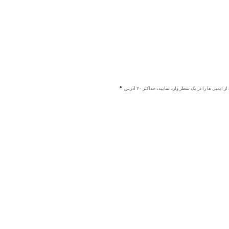
ز ایمیل ها را در یک سطر وارد نمایید، حداکثر ۲۰ آدرس