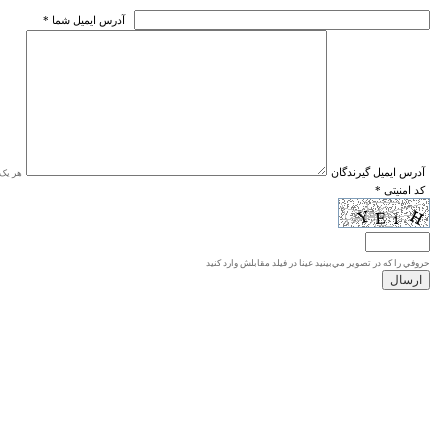
* آدرس ايميل شما
* آدرس ايميل گيرندگان
هر یک ا
* کد امنیتی
حروفي را كه در تصوير مي‌بينيد عينا در فيلد مقابلش وارد كنيد