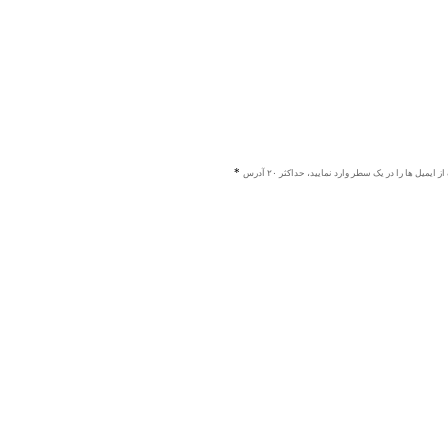
ز ایمیل ها را در یک سطر وارد نمایید، حداکثر ۲۰ آدرس