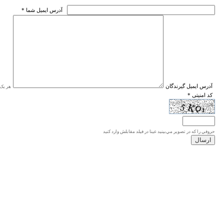
* آدرس ايميل شما
* آدرس ايميل گيرندگان
هر یک ا
* کد امنیتی
حروفي را كه در تصوير مي‌بينيد عينا در فيلد مقابلش وارد كنيد