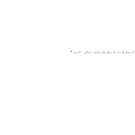
ز ایمیل ها را در یک سطر وارد نمایید، حداکثر ۲۰ آدرس