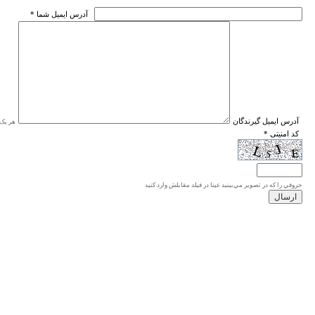
* آدرس ايميل شما
* آدرس ايميل گيرندگان
هر یک ا
* کد امنیتی
حروفي را كه در تصوير مي‌بينيد عينا در فيلد مقابلش وارد كنيد