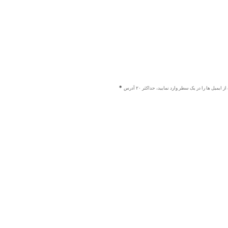
ز ایمیل ها را در یک سطر وارد نمایید، حداکثر ۲۰ آدرس