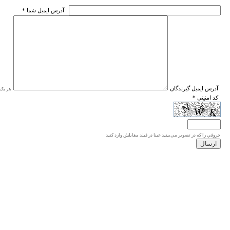
* آدرس ايميل شما
* آدرس ايميل گيرندگان
هر یک ا
* کد امنیتی
حروفي را كه در تصوير مي‌بينيد عينا در فيلد مقابلش وارد كنيد