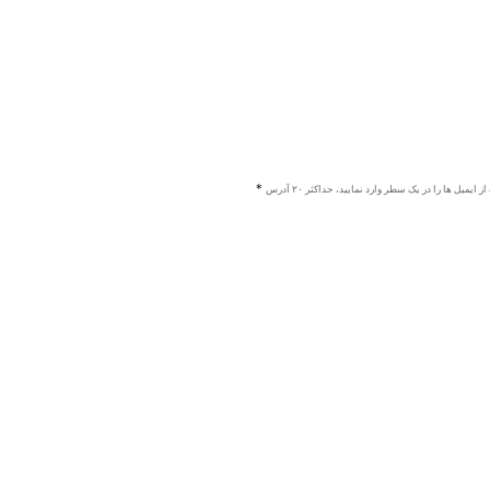
ز ایمیل ها را در یک سطر وارد نمایید، حداکثر ۲۰ آدرس