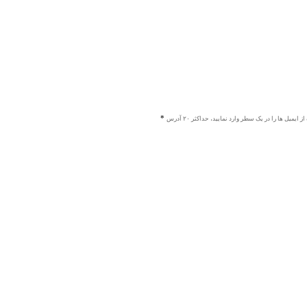
ز ایمیل ها را در یک سطر وارد نمایید، حداکثر ۲۰ آدرس