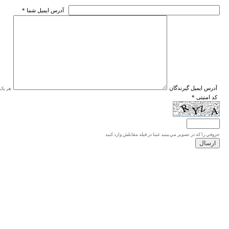
* آدرس ايميل شما
* آدرس ايميل گيرندگان
هر یک ا
* کد امنیتی
حروفي را كه در تصوير مي‌بينيد عينا در فيلد مقابلش وارد كنيد