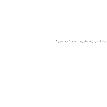
ز ایمیل ها را در یک سطر وارد نمایید، حداکثر ۲۰ آدرس