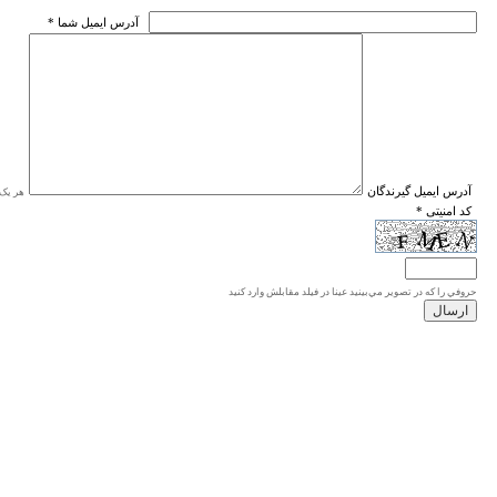
* آدرس ايميل شما
* آدرس ايميل گيرندگان
هر یک ا
* کد امنیتی
حروفي را كه در تصوير مي‌بينيد عينا در فيلد مقابلش وارد كنيد