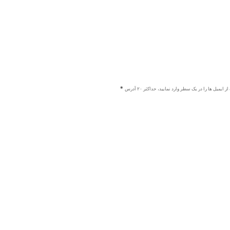
ز ایمیل ها را در یک سطر وارد نمایید، حداکثر ۲۰ آدرس