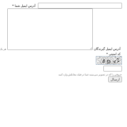
* آدرس ايميل شما
* آدرس ايميل گيرندگان
هر یک ا
* کد امنیتی
حروفي را كه در تصوير مي‌بينيد عينا در فيلد مقابلش وارد كنيد