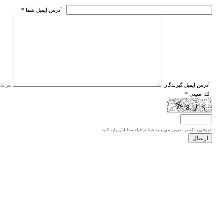
* آدرس ايميل شما
* آدرس ايميل گيرندگان
هر یک ا
* کد امنیتی
حروفي را كه در تصوير مي‌بينيد عينا در فيلد مقابلش وارد كنيد