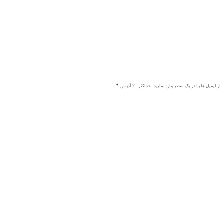
ز ایمیل ها را در یک سطر وارد نمایید، حداکثر ۲۰ آدرس