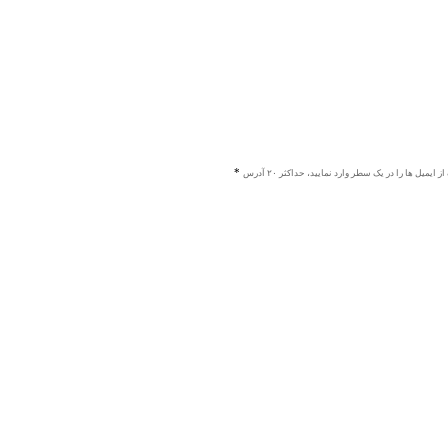
ز ایمیل ها را در یک سطر وارد نمایید، حداکثر ۲۰ آدرس