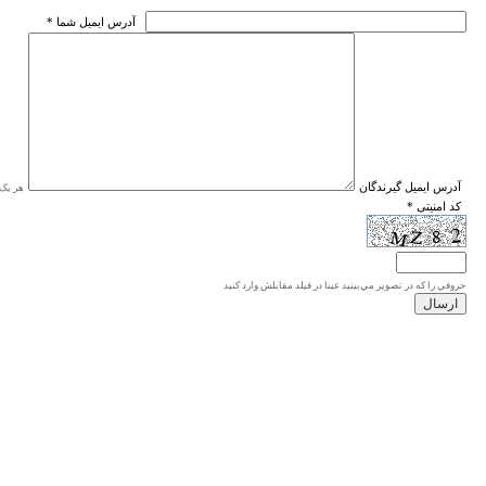
* آدرس ايميل شما
* آدرس ايميل گيرندگان
هر یک ا
* کد امنیتی
حروفي را كه در تصوير مي‌بينيد عينا در فيلد مقابلش وارد كنيد