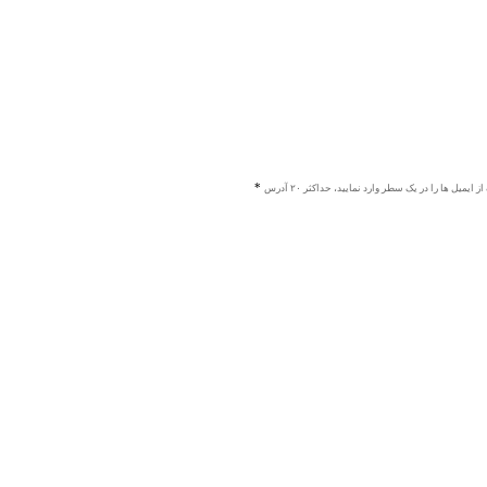
ز ایمیل ها را در یک سطر وارد نمایید، حداکثر ۲۰ آدرس