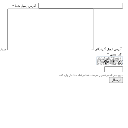
* آدرس ايميل شما
* آدرس ايميل گيرندگان
هر یک ا
* کد امنیتی
حروفي را كه در تصوير مي‌بينيد عينا در فيلد مقابلش وارد كنيد