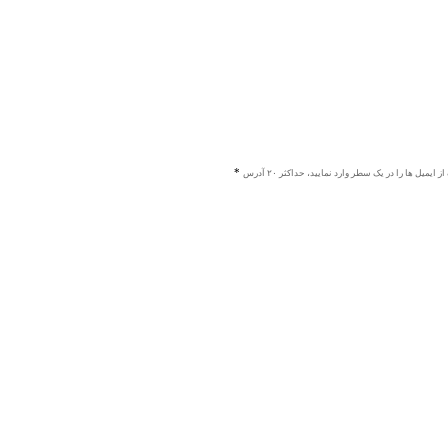
ز ایمیل ها را در یک سطر وارد نمایید، حداکثر ۲۰ آدرس