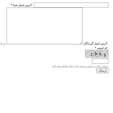
* آدرس ايميل شما
* آدرس ايميل گيرندگان
هر یک ا
* کد امنیتی
حروفي را كه در تصوير مي‌بينيد عينا در فيلد مقابلش وارد كنيد