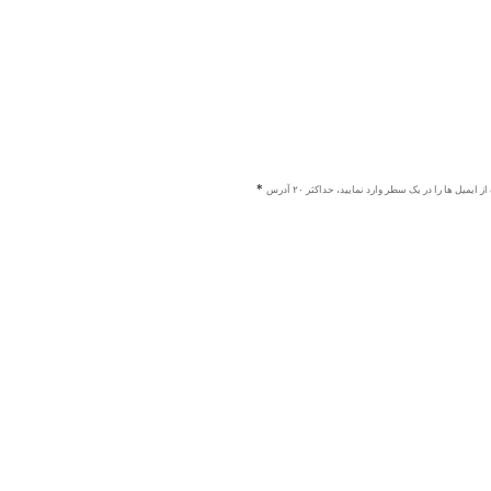
ز ایمیل ها را در یک سطر وارد نمایید، حداکثر ۲۰ آدرس