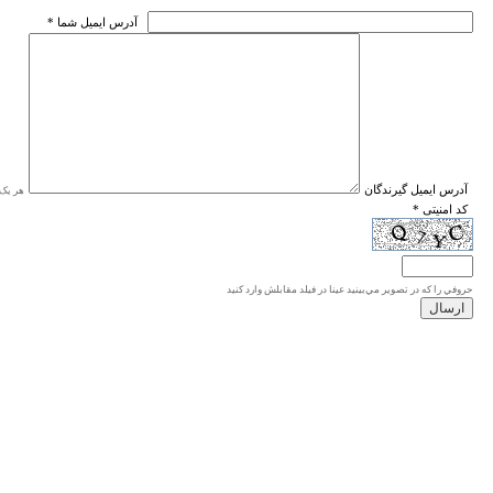
* آدرس ايميل شما
* آدرس ايميل گيرندگان
هر یک ا
* کد امنیتی
حروفي را كه در تصوير مي‌بينيد عينا در فيلد مقابلش وارد كنيد