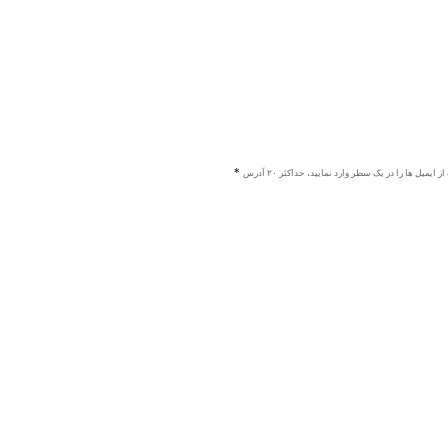
ز ایمیل ها را در یک سطر وارد نمایید، حداکثر ۲۰ آدرس