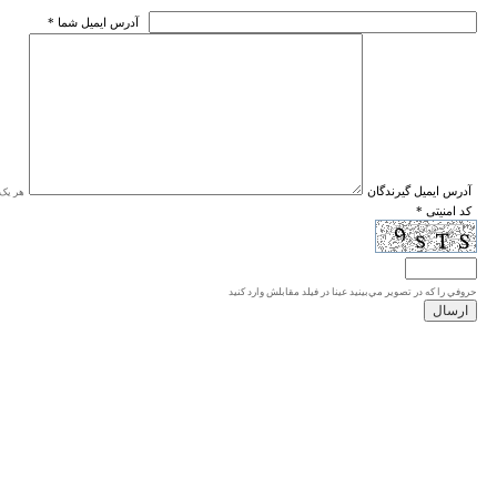
* آدرس ايميل شما
* آدرس ايميل گيرندگان
هر یک ا
* کد امنیتی
حروفي را كه در تصوير مي‌بينيد عينا در فيلد مقابلش وارد كنيد