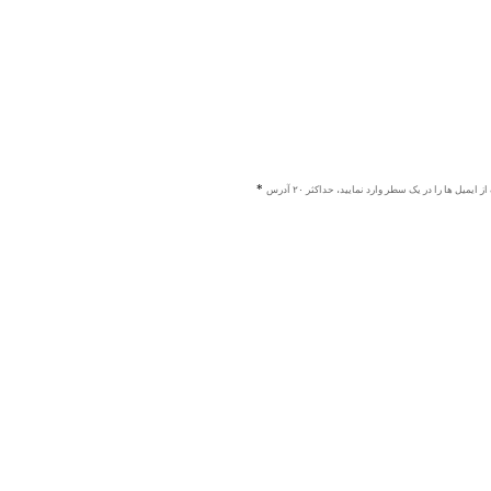
ز ایمیل ها را در یک سطر وارد نمایید، حداکثر ۲۰ آدرس