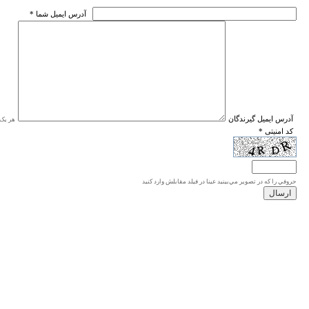
* آدرس ايميل شما
* آدرس ايميل گيرندگان
هر یک ا
* کد امنیتی
حروفي را كه در تصوير مي‌بينيد عينا در فيلد مقابلش وارد كنيد