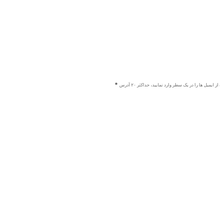
ز ایمیل ها را در یک سطر وارد نمایید، حداکثر ۲۰ آدرس