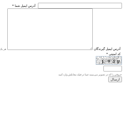
* آدرس ايميل شما
* آدرس ايميل گيرندگان
هر یک ا
* کد امنیتی
حروفي را كه در تصوير مي‌بينيد عينا در فيلد مقابلش وارد كنيد