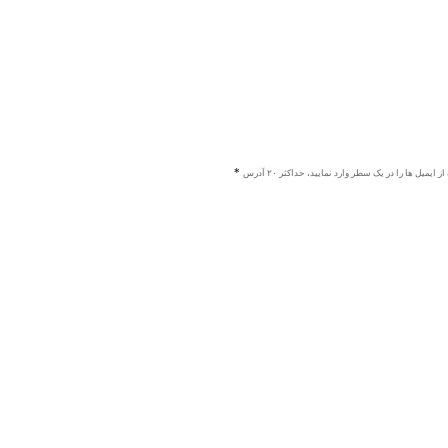
ز ایمیل ها را در یک سطر وارد نمایید، حداکثر ۲۰ آدرس