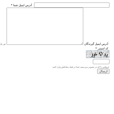
* آدرس ايميل شما
* آدرس ايميل گيرندگان
هر یک ا
* کد امنیتی
حروفي را كه در تصوير مي‌بينيد عينا در فيلد مقابلش وارد كنيد